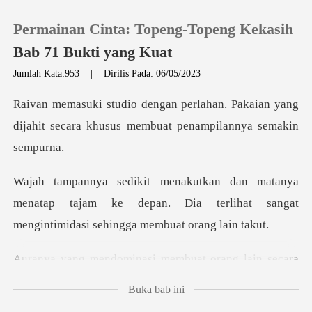
Permainan Cinta: Topeng-Topeng Kekasih
Bab 71 Bukti yang Kuat
Jumlah Kata:953
|
Dirilis Pada: 06/05/2023
0
. Pakaian yang
dijahit secara khusus m
Pengisian Ulang
Riwayat Membaca
menatap tajam ke depan. Dia terlihat sangat
Keluar
men
membuat orang lain secara
Unduh Aplikasi
Buka bab ini