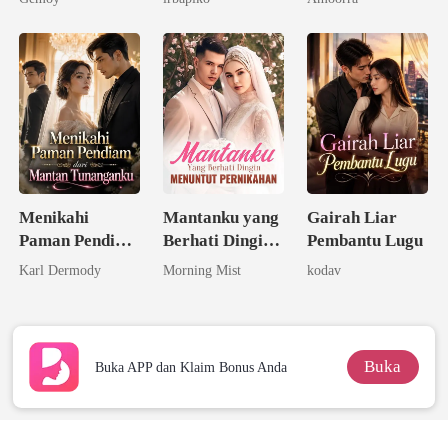
Menikahi
Mantanku yang
Gairah Liar
Paman Pendiam
Berhati Dingin
Pembantu Lugu
dari Mantan
Menuntut
Karl Dermody
Morning Mist
kodav
Tunanganku
Pernikahan
Buka
Buka APP dan Klaim Bonus Anda