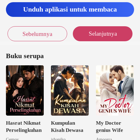
san
Unduh aplikasi untuk membaca
Selanjutnya
Sebelumnya
Buku serupa
Hasrat Nikmat
Kumpulan
My Doctor
Perselingkuhan
Kisah Dewasa
genius Wife
Gemoy
irbapiko
Amoorra