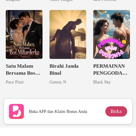
Seorang
Taipan Tak
Triliuner
Tersentuh
Satu Malam
Birahi Janda
PERMAINAN
Bersama Bos
Binal
PENGGODA
Miliarderku
IMAN
Paco Pizzi
Gemoy N
Black Sky
Buka
Buka APP dan Klaim Bonus Anda