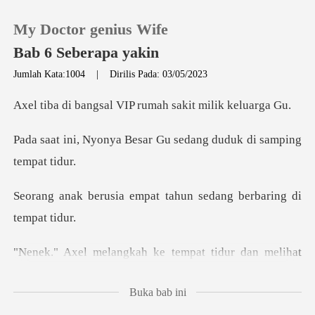
My Doctor genius Wife
Bab 6 Seberapa yakin
Jumlah Kata:1004
|
Dirilis Pada: 03/05/2023
0
al VIP rumah sakit
esar Gu sedang duduk di
Pengisian Ulang
Riwayat Membaca
mpat tahun sedang berb
Keluar
pat tidur dan melihat
Unduh Aplikasi
anak itu
Buka bab ini
s di matanya dan dia