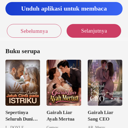
Unduh aplikasi untuk membaca
Selanjutnya
Sebelumnya
Buku serupa
Sepertinya
Gairah Liar
Gairah Liar
Seluruh Dunia
Ayah Mertua
Sang CEO
Jatuh Cinta
L. DOYLE
Gemoy
AR_Merry