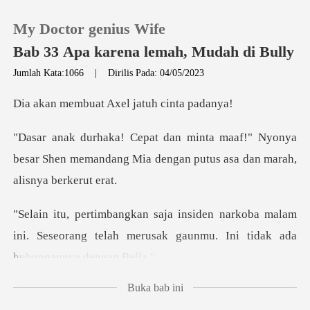
My Doctor genius Wife
Bab 33 Apa karena lemah, Mudah di Bully
Jumlah Kata:1066
|
Dirilis Pada: 04/05/2023
0
at Axel jatuh
" Nyonya
Pengisian Ulang
besar Shen memandang Mia dengan p
Riwayat Membaca
koba malam
Keluar
ini. Seseorang telah merusak gau
Unduh Aplikasi
Buka bab ini
gkai merah, dan