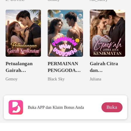
pada Istriku
Petualangan
PERMAINAN
Gairah Citra
Gairah
PENGGODA
dan
Kenikmatan
IMAN
Kenikmatan
Gemoy
Black Sky
Juliana
Buka
Buka APP dan Klaim Bonus Anda