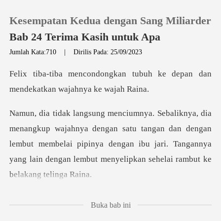
Kesempatan Kedua dengan Sang Miliarder
Bab 24 Terima Kasih untuk Apa
Jumlah Kata:710
|
Dirilis Pada: 25/09/2023
0
n tubuh ke depan dan
mendeka
Pengisian Ulang
an satu tangan dan dengan
Riwayat Membaca
lembut membelai pipinya dengan ibu jari. Tangannya
Keluar
Unduh Aplikasi
nya bisa
Buka bab ini