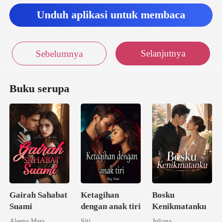
Unduh aplikasi untuk membaca
Selanjutnya
Sebelumnya
Buku serupa
Gairah Sahabat
Ketagihan
Bosku
Suami
dengan anak tiri
Kenikmatanku
Aleena Mars
Siti
Juliana