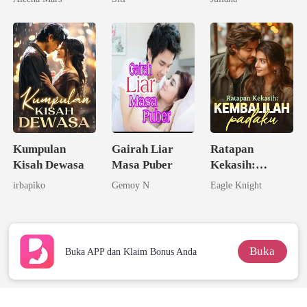
Kumpulan
Gairah Liar
Ratapan
Kisah Dewasa
Masa Puber
Kekasih:
Kembalilah
irbapiko
Gemoy N
Eagle Knight
padaku
Buka
Buka APP dan Klaim Bonus Anda