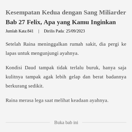
Kesempatan Kedua dengan Sang Miliarder
Bab 27 Felix, Apa yang Kamu Inginkan
Jumlah Kata:841
|
Dirilis Pada: 25/09/2023
0
umah sakit, dia pergi ke
lap
Pengisian Ulang
hanya saja
kulitnya tampak agak lebih gel
Riwayat Membaca
Keluar
a saat melihat k
Unduh Aplikasi
ina membenamkan diri
Buka bab ini