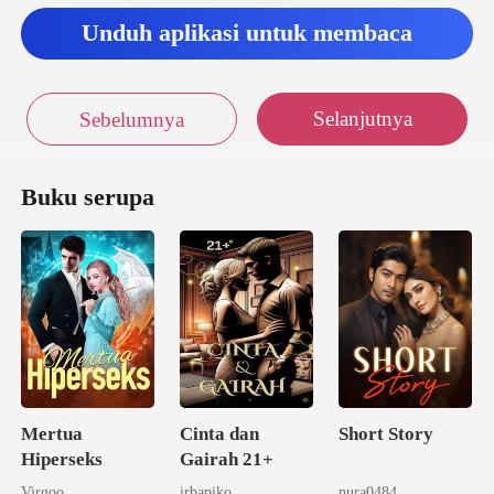
kerja
Unduh aplikasi untuk membaca
Selanjutnya
Sebelumnya
Buku serupa
Mertua
Cinta dan
Short Story
Hiperseks
Gairah 21+
Virgoo
irbapiko
nura0484