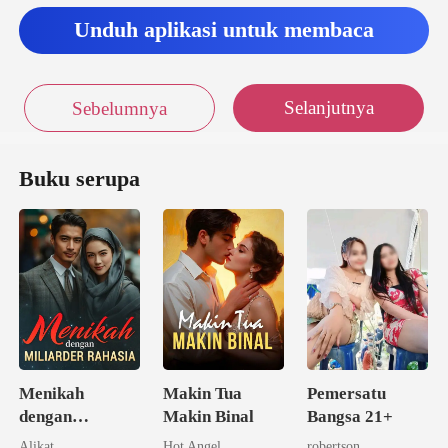
Unduh aplikasi untuk membaca
Selanjutnya
Sebelumnya
Buku serupa
Menikah
Makin Tua
Pemersatu
dengan
Makin Binal
Bangsa 21+
Miliarder
Alikat
Hot Angel
robertson