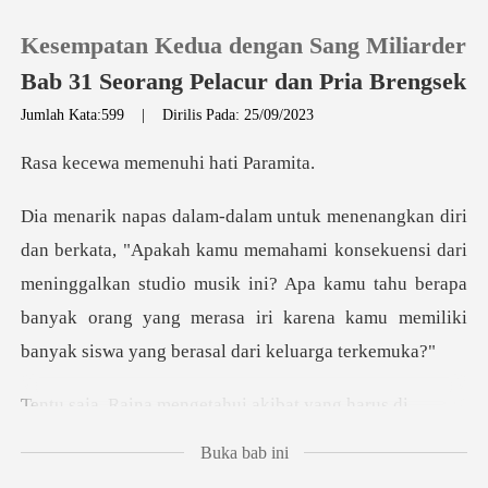
Kesempatan Kedua dengan Sang Miliarder
Bab 31 Seorang Pelacur dan Pria Brengsek
Jumlah Kata:599
|
Dirilis Pada: 25/09/2023
0
memenuhi hat
Pengisian Ulang
i konsekuensi dari
meninggalkan studio musik ini? Apa kamu tahu berapa
Riwayat Membaca
banyak orang ya
Keluar
a mengetahui aki
Unduh Aplikasi
Buka bab ini