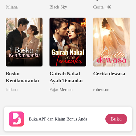
Kenikmatan
DEWASA 21+
Juliana
Black Sky
Cerita _46
Bosku
Gairah Nakal
Cerita dewasa
Kenikmatanku
Ayah Temanku
Juliana
Fajar Merona
robertson
Buka
Buka APP dan Klaim Bonus Anda