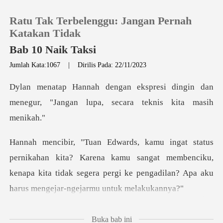
Ratu Tak Terbelenggu: Jangan Pernah
Katakan Tidak
Bab 10 Naik Taksi
Jumlah Kata:1067
|
Dirilis Pada: 22/11/2023
0
i dingin dan
Pengisian Ulang
menegur, "Jangan lupa,
Riwayat Membaca
? Karena kamu sangat membenciku,
Keluar
kenapa kita tidak segera pergi k
Unduh Aplikasi
ndak merespon
Buka bab ini