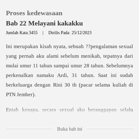
Proses kedewasaan
Bab 22 Melayani kakakku
Jumlah Kata:3455
|
Dirilis Pada: 25/12/2023
0
tepatnya dari
Pengisian Ulang
mulai umur 11 tahun sampai umur 28 tahun. Sebelumnya
perkenalkan namaku Ardi,
Riwayat Membaca
Keluar
ual aku beranggapan sela
Unduh Aplikasi
Buka bab ini