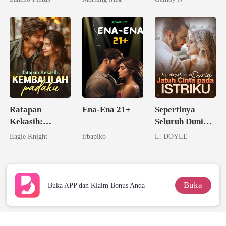
Melupakanmu
Pernikahan
Ratapan
Ena-Ena 21+
Sepertinya
Kekasih:
Seluruh Dunia
Kembalilah
Jatuh Cinta
Eagle Knight
irbapiko
L. DOYLE
padaku
pada Istriku
Buka
Buka APP dan Klaim Bonus Anda