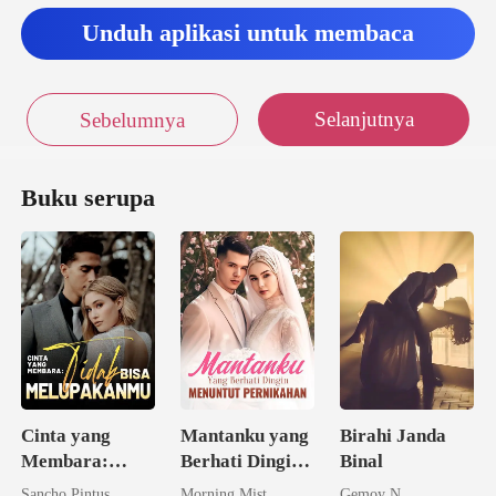
Unduh aplikasi untuk membaca
Selanjutnya
Sebelumnya
Buku serupa
Cinta yang
Mantanku yang
Birahi Janda
Membara:
Berhati Dingin
Binal
Tidak Bisa
Menuntut
Sancho Pintus
Morning Mist
Gemoy N