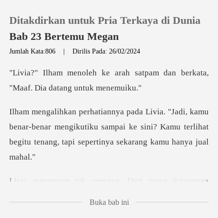
Ditakdirkan untuk Pria Terkaya di Dunia
Bab 23 Bertemu Megan
Jumlah Kata:806
|
Dirilis Pada: 26/02/2024
0
ah satpam dan berkata,
"Maaf
Pengisian Ulang
nar-benar mengikutiku sampai ke sini? Kamu terlihat
Riwayat Membaca
begit
Keluar
ya. Dari mana datangnya
Unduh Aplikasi
k
Buka bab ini