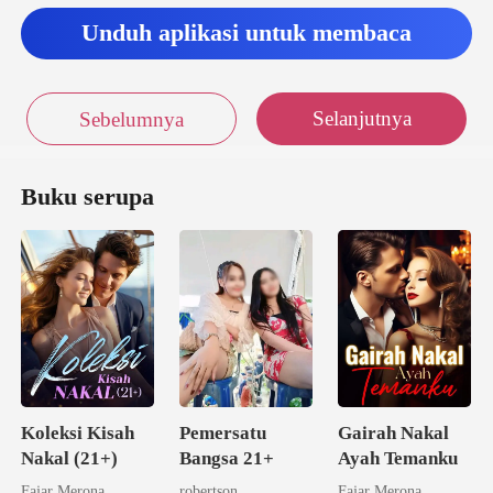
W
Unduh aplikasi untuk membaca
Selanjutnya
Sebelumnya
Buku serupa
Koleksi Kisah
Pemersatu
Gairah Nakal
Nakal (21+)
Bangsa 21+
Ayah Temanku
Fajar Merona
robertson
Fajar Merona