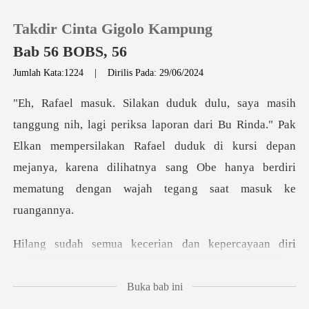
Takdir Cinta Gigolo Kampung
Bab 56 BOBS, 56
Jumlah Kata:1224
|
Dirilis Pada: 29/06/2024
0
dari Bu Rinda." Pak
Pengisian Ulang
Elkan mempersilakan Rafael duduk di kursi depan
mejanya, karena d
Riwayat Membaca
Keluar
n kepercayaan diri
Unduh Aplikasi
Rafael yang
Buka bab ini