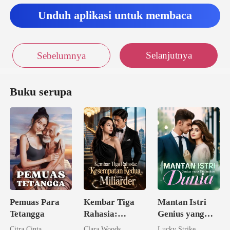
Unduh aplikasi untuk membaca
Selanjutnya
Sebelumnya
Buku serupa
Pemuas Para
Kembar Tiga
Mantan Istri
Tetangga
Rahasia:
Genius yang
Kesempatan
Diidamkan
Citra Cinta
Clara Woods
Lucky Strike