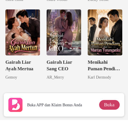
Kedua Sang
Dunia
Miliarder
Gairah Liar
Gairah Liar
Menikahi
Ayah Mertua
Sang CEO
Paman Pendiam
dari Mantan
Gemoy
AR_Merry
Karl Dermody
Tunanganku
Buka
Buka APP dan Klaim Bonus Anda