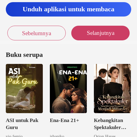
Unduh aplikasi untuk membaca
Selanjutnya
Sebelumnya
Buku serupa
ASI untuk Pak
Ena-Ena 21+
Kebangkitan
Guru
Spektakuler
Sang Istri yang
vio femio
irbapiko
Orion Hayes