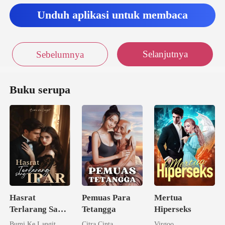
endadak har
Unduh aplikasi untuk membaca
Selanjutnya
Sebelumnya
Buku serupa
Hasrat
Pemuas Para
Mertua
Terlarang Sang
Tetangga
Hiperseks
Ipar
Bumi Ke Langit
Citra Cinta
Virgoo