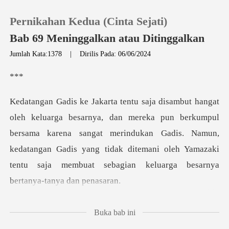
Pernikahan Kedua (Cinta Sejati)
Bab 69 Meninggalkan atau Ditinggalkan
Jumlah Kata:1378
|
Dirilis Pada: 06/06/2024
0
*
Pengisian Ulang
n berkumpul
bersama karena sangat merindukan Gadis. Namun,
Riwayat Membaca
kedatangan Gadis yang tidak ditem
Keluar
Unduh Aplikasi
mana?" tany
Buka bab ini