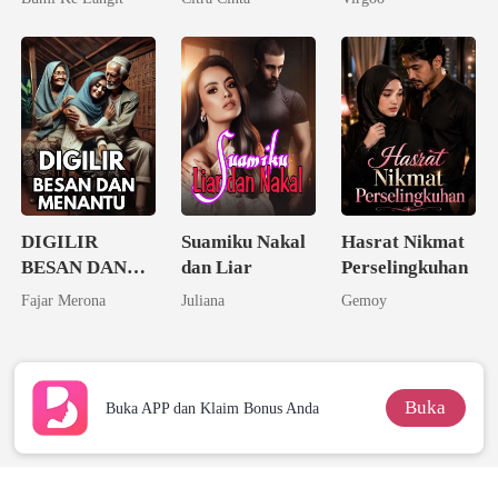
DIGILIR
Suamiku Nakal
Hasrat Nikmat
BESAN DAN
dan Liar
Perselingkuhan
MENANTU -
Fajar Merona
Juliana
Gemoy
Rahasia Birahi
Kampung
Buka
Buka APP dan Klaim Bonus Anda