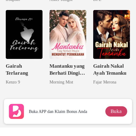
Seorang
Triliuner
Gairah
Mantanku yang
Gairah Nakal
Terlarang
Berhati Dingin
Ayah Temanku
Menuntut
Kenzo 9
Morning Mist
Fajar Merona
Pernikahan
Buka
Buka APP dan Klaim Bonus Anda