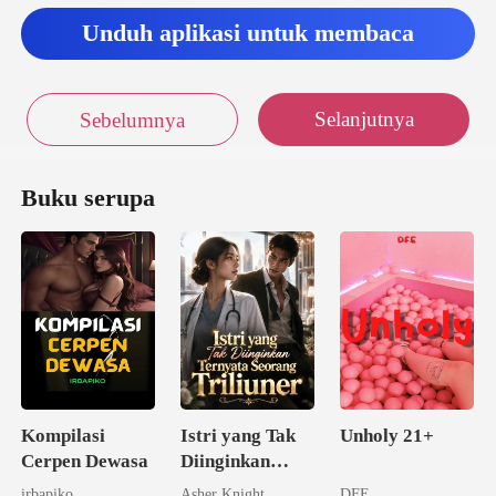
Unduh aplikasi untuk membaca
Selanjutnya
Sebelumnya
Buku serupa
Kompilasi
Istri yang Tak
Unholy 21+
Cerpen Dewasa
Diinginkan
Ternyata
irbapiko
Asher Knight
DFE