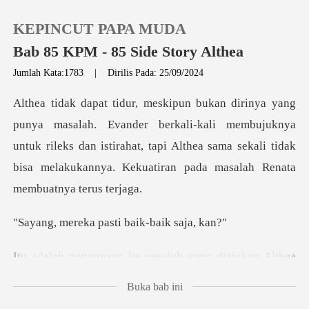
KEPINCUT PAPA MUDA
Bab 85 KPM - 85 Side Story Althea
Jumlah Kata:1783
|
Dirilis Pada: 25/09/2024
0
erkali-kali membujuknya
Pengisian Ulang
untuk rileks dan istirahat, tapi Althea sama sekali ti
Riwayat Membaca
Keluar
a pasti baik-b
e sepuluh yang diajukan
Unduh Aplikasi
Buka bab ini