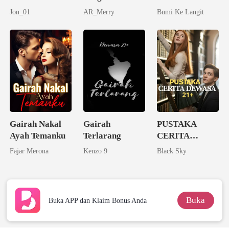
Membara
Jon_01
AR_Merry
Bumi Ke Langit
Gairah Nakal
Gairah
PUSTAKA
Ayah Temanku
Terlarang
CERITA
DEWASA 21+
Fajar Merona
Kenzo 9
Black Sky
Buka
Buka APP dan Klaim Bonus Anda