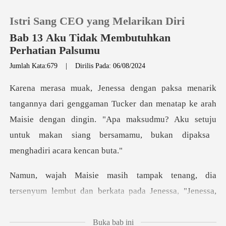
Istri Sang CEO yang Melarikan Diri
Bab 13 Aku Tidak Membutuhkan
Perhatian Palsumu
Jumlah Kata:679
|
Dirilis Pada: 06/08/2024
0
Pengisian Ulang
Tucker dan menatap ke arah
Maisie dengan dingin. "Apa maksudmu? Aku setuju
Riwayat Membaca
Keluar
dia
tersenyum lembut dan berkata pada Jen
Unduh Aplikasi
Buka bab ini