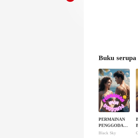
Buku serupa
PERMAINAN
B
PENGGODA
B
IMAN
Black Sky