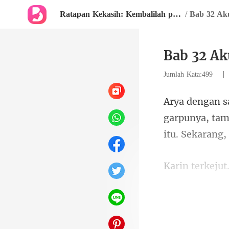
Ratapan Kekasih: Kembalilah padaku
/
Bab 32 Aku
Bab 32 Ak
Jumlah Kata:499
garpunya, ta
terkejut melih