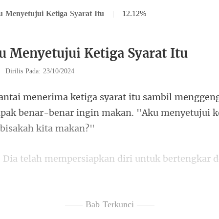
 Menyetujui Ketiga Syarat Itu
|
12.12%
u Menyetujui Ketiga Syarat Itu
|
Dirilis Pada: 23/10/2024
gen
mpak benar-benar ingin makan. "Aku me
kar 
atnya setuju begitu saja.
—— Bab Terkunci ——