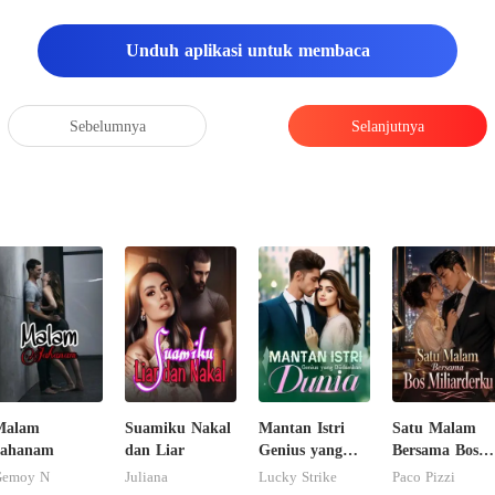
Unduh aplikasi untuk membaca
Sebelumnya
Selanjutnya
Malam
Suamiku Nakal
Mantan Istri
Satu Malam
Jahanam
dan Liar
Genius yang
Bersama Bos
Diidamkan
Miliarderku
Gemoy N
Juliana
Lucky Strike
Paco Pizzi
Dunia