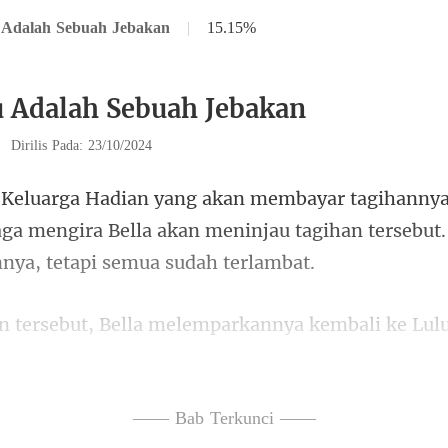
u Adalah Sebuah Jebakan
|
15.15%
u Adalah Sebuah Jebakan
|
Dirilis Pada: 23/10/2024
ga mengira Bella akan meninjau tagihan ters
li ke Lu
. "Apa aku sudah gil
—— Bab Terkunci ——