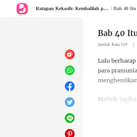
Ratapan Kekasih: Kembalilah padaku
/
Bab 40 It
Bab 40 It
Jumlah Kata:519
para pramunia
ekspresi jijik