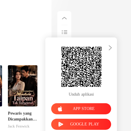
Unduh aplikasi
APP STORE
Pewaris yang
Dicampakkan:
GOOGLE PLAY
Menikahi
Jack Fenwick
Taipan Tak