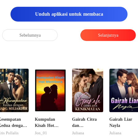
Unduh aplikasi untuk membaca
Sebelumnya
Selanjutnya
Kesempatan
Kumpulan
Gairah Citra
Gairah Liar
Kedua dengan
Kisah Hot
dan
Nayla
ang Miliarder
Membara
Kenikmatan
ris Pollalis
Jon_01
Juliana
Juliana