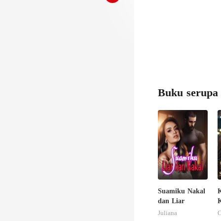
Buku serupa
Suamiku Nakal
dan Liar
S
Juliana
C