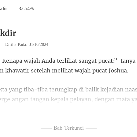
kdir
|
32.54%
kdir
|
Dirilis Pada: 31/10/2024
ngat pucat?" tanya
an kh
gelangan tangan kepala pelayan, dengan mata y
—— Bab Terkunci ——