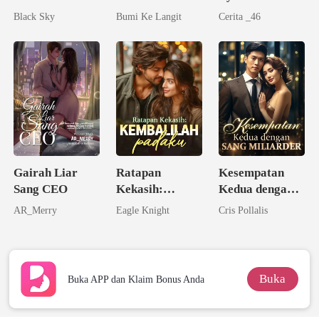
IMAN
Black Sky
Bumi Ke Langit
Cerita _46
Gairah Liar
Ratapan
Kesempatan
Sang CEO
Kekasih:
Kedua dengan
Kembalilah
Sang Miliarder
AR_Merry
Eagle Knight
Cris Pollalis
padaku
Buka
Buka APP dan Klaim Bonus Anda