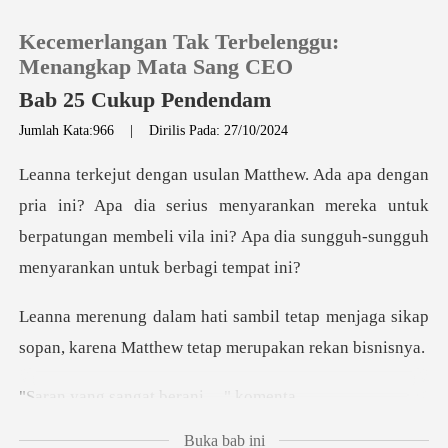
Kecemerlangan Tak Terbelenggu:
Menangkap Mata Sang CEO
Bab 25 Cukup Pendendam
Jumlah Kata:966
|
Dirilis Pada: 27/10/2024
0
Pengisian Ulang
pa dia serius menyarankan mereka untuk
berpatungan membeli vila i
Riwayat Membaca
tap menjaga sikap
Keluar
sopan, karena Matt
Unduh Aplikasi
angat berani
Buka bab ini