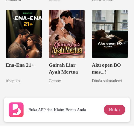
Kedua Sang
Miliarder
Ena-Ena 21+
Gairah Liar
Aku open BO
Ayah Mertua
mas...!
irbapiko
Gemoy
Dinda sukmadewi
Buka
Buka APP dan Klaim Bonus Anda