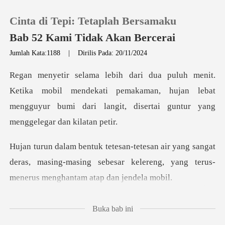
Cinta di Tepi: Tetaplah Bersamaku
Bab 52 Kami Tidak Akan Bercerai
Jumlah Kata:1188
|
Dirilis Pada: 20/11/2024
0
obil mendekati pemakaman, hujan lebat
Pengisian Ulang
mengguyur bumi dari
Riwayat Membaca
sangat
Keluar
deras, masing-masing sebesar kelereng, yang
Unduh Aplikasi
iba-ti
Buka bab ini