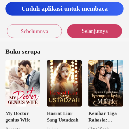
Unduh aplikasi untuk membaca
Selanjutnya
Sebelumnya
Buku serupa
My Doctor
Hasrat Liar
Kembar Tiga
genius Wife
Sang Ustadzah
Rahasia:
Kesempatan
Amoorra
Juliana
Clara Woods