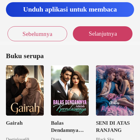
Unduh aplikasi untuk membaca
Selanjutnya
Sebelumnya
Buku serupa
Gairah
Balas
SENI DI ATAS
Dendamnya
RANJANG
Adalah
Destinlove69
Diana
Black Sky