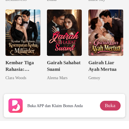
Kecerdasannya
Kembar Tiga
Gairah Sahabat
Gairah Liar
Rahasia:
Suami
Ayah Mertua
Kesempatan
Clara Woods
Aleena Mars
Gemoy
Kedua Sang
Miliarder
Buka
Buka APP dan Klaim Bonus Anda