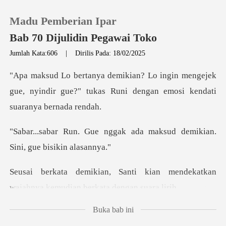
Madu Pemberian Ipar
Bab 70 Dijulidin Pegawai Toko
Jumlah Kata:606
|
Dirilis Pada: 18/02/2025
0
mengejek
gue, nyindir gue?" tukas Runi de
Pengisian Ulang
gak ada maksud demikian.
Riwayat Membaca
S
Keluar
kian mendekatkan
wajahnya kemud
Unduh Aplikasi
Buka bab ini
gebetan baru.