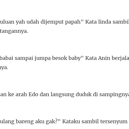
dijemput papah" Kata linda s
mpa besok baby" Kata Anin ber
arah Edo dan langsun
eng aku gak?" Kataku s