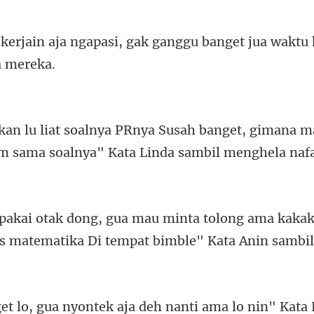
, gak ganggu banget jua waktu
banget, gimana ma
m s
g ama kakak
es matemat
a nyontek aja deh nant