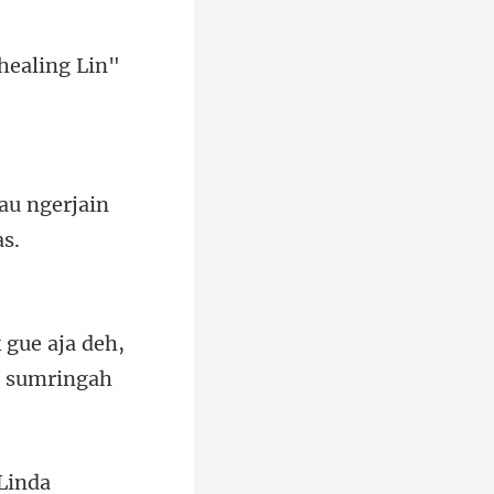
 he
u ngerjain
 gue aja deh,