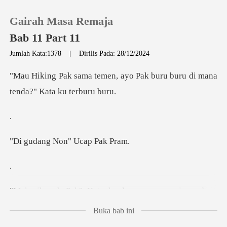
Gairah Masa Remaja
Bab 11 Part 11
Jumlah Kata:1378
|
Dirilis Pada: 28/12/2024
0
ayo Pak buru buru di mana
Pengisian Ulang
Riwayat Membaca
Non" Ucap
Keluar
langsung menuju gudang
Unduh Aplikasi
yan
Buka bab ini