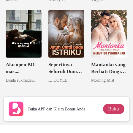
Aku open BO
Sepertinya
Mantanku yang
mas...!
Seluruh Dunia
Berhati Dingin
Jatuh Cinta
Menuntut
Dinda sukmadewi
L. DOYLE
Morning Mist
pada Istriku
Pernikahan
Buka
Buka APP dan Klaim Bonus Anda