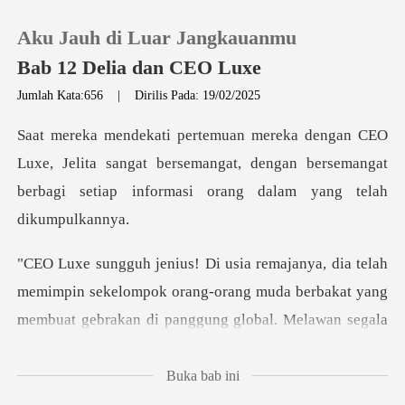
Aku Jauh di Luar Jangkauanmu
Bab 12 Delia dan CEO Luxe
Jumlah Kata:656
|
Dirilis Pada: 19/02/2025
0
Jelita sangat bersemangat, dengan bersemangat
Pengisian Ulang
berbagi
Riwayat Membaca
Keluar
pin sekelompok orang-orang muda berbakat yang
membuat gebrak
Unduh Aplikasi
Buka bab ini