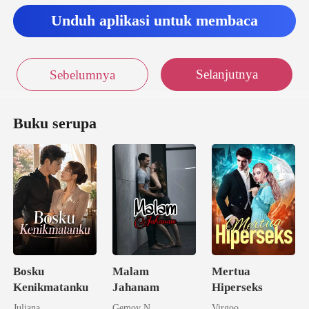
Unduh aplikasi untuk membaca
Selanjutnya
Sebelumnya
Buku serupa
Bosku
Malam
Mertua
Kenikmatanku
Jahanam
Hiperseks
Juliana
Gemoy N
Virgoo