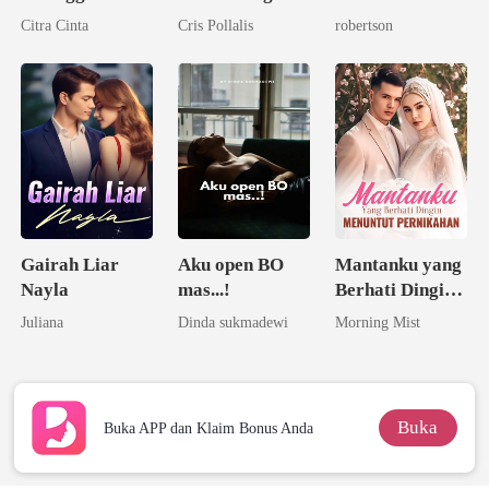
Sang Miliarder
Citra Cinta
Cris Pollalis
robertson
Gairah Liar
Aku open BO
Mantanku yang
Nayla
mas...!
Berhati Dingin
Menuntut
Juliana
Dinda sukmadewi
Morning Mist
Pernikahan
Buka
Buka APP dan Klaim Bonus Anda