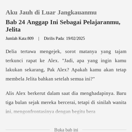
Aku Jauh di Luar Jangkauanmu
Bab 24 Anggap Ini Sebagai Pelajaranmu,
Jelita
Jumlah Kata:809
|
Dirilis Pada: 19/02/2025
0
Pengisian Ulang
ke Alex. "Jadi, apa yang ingin kamu
lakukan sekarang, Pak Alex?
Riwayat Membaca
ru
Keluar
tiga bulan sejak mereka bercerai, tetapi di sini
Unduh Aplikasi
Buka bab ini