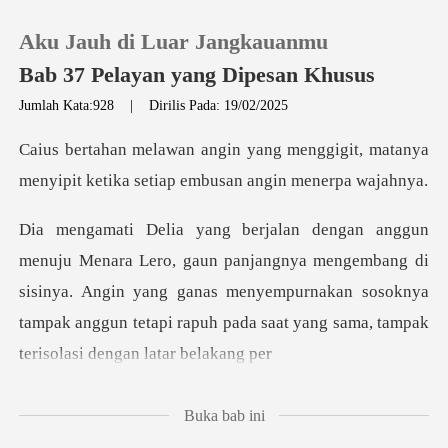
Aku Jauh di Luar Jangkauanmu
Bab 37 Pelayan yang Dipesan Khusus
Jumlah Kata:928
|
Dirilis Pada: 19/02/2025
0
nggigit, matanya
menyipit ketika set
Pengisian Ulang
gnya mengembang di
Riwayat Membaca
sisinya. Angin yang ganas menyempurnakan sosoknya
Keluar
tampak ang
Unduh Aplikasi
Buka bab ini