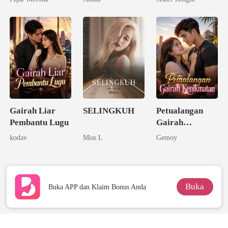
Rahasia
Seorang
Triliuner
Gairah Liar
SELINGKUH
Petualangan
Pembantu Lugu
Gairah
Kenikmatan
kodav
Miss L
Gemoy
Buka
Buka APP dan Klaim Bonus Anda