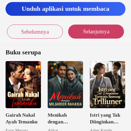
Unduh aplikasi untuk membaca
Selanjutnya
Sebelumnya
Buku serupa
Gairah Nakal
Menikah
Istri yang Tak
Ayah Temanku
dengan
Diinginkan
Miliarder
Ternyata
Fajar Merona
Alikat
Asher Knight