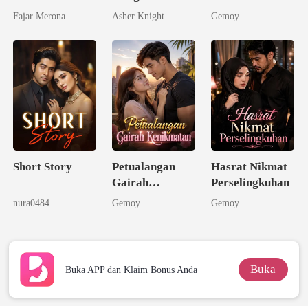
Ternyata
Fajar Merona
Asher Knight
Gemoy
Seorang
Triliuner
Short Story
Petualangan
Hasrat Nikmat
Gairah
Perselingkuhan
Kenikmatan
nura0484
Gemoy
Gemoy
Buka
Buka APP dan Klaim Bonus Anda