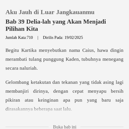
Aku Jauh di Luar Jangkauanmu
Bab 39 Delia-lah yang Akan Menjadi
Pilihan Kita
Jumlah Kata:710
|
Dirilis Pada: 19/02/2025
0
hawa dingin
Pengisian Ulang
merambati tulang punggung K
Riwayat Membaca
jiri dirinya, dengan cepat menyapu bersih
Keluar
pikiran atau keing
Unduh Aplikasi
...?" Suara K
Buka bab ini