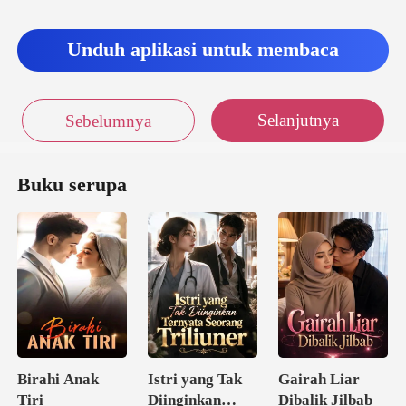
Unduh aplikasi untuk membaca
Selanjutnya
Sebelumnya
Buku serupa
Birahi Anak
Istri yang Tak
Gairah Liar
Tiri
Diinginkan
Dibalik Jilbab