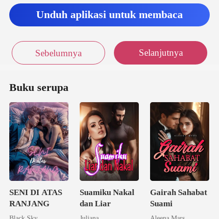
Unduh aplikasi untuk membaca
Selanjutnya
Sebelumnya
Buku serupa
SENI DI ATAS
Suamiku Nakal
Gairah Sahabat
RANJANG
dan Liar
Suami
Black Sky
Juliana
Aleena Mars