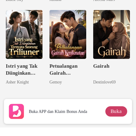
Istri yang Tak
Petualangan
Gairah
Diinginkan
Gairah
Ternyata
Kenikmatan
Asher Knight
Gemoy
Destinlove69
Seorang
Triliuner
Buka
Buka APP dan Klaim Bonus Anda