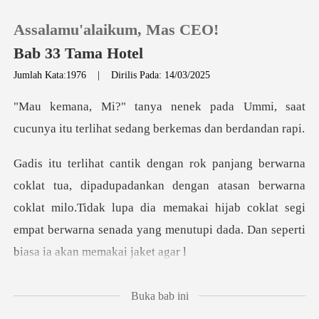
Assalamu'alaikum, Mas CEO!
Bab 33 Tama Hotel
Jumlah Kata:1976
|
Dirilis Pada: 14/03/2025
0
Ummi, saat
cucunya itu terlihat s
Pengisian Ulang
dengan atasan berwarna
Riwayat Membaca
coklat milo.Tidak lupa dia memakai hijab coklat segi
Keluar
empat
Unduh Aplikasi
Buka bab ini