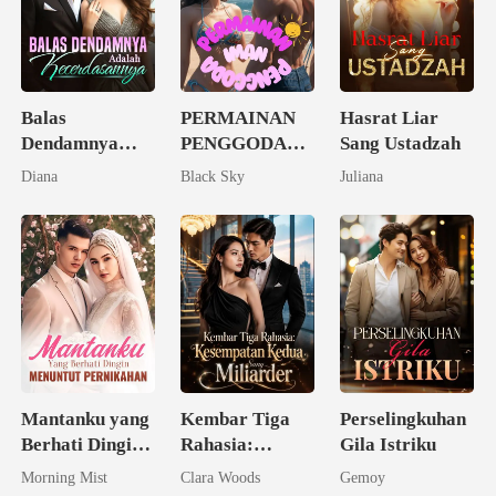
Balas
PERMAINAN
Hasrat Liar
Dendamnya
PENGGODA
Sang Ustadzah
Adalah
IMAN
Diana
Black Sky
Juliana
Kecerdasannya
Mantanku yang
Kembar Tiga
Perselingkuhan
Berhati Dingin
Rahasia:
Gila Istriku
Menuntut
Kesempatan
Morning Mist
Clara Woods
Gemoy
Pernikahan
Kedua Sang