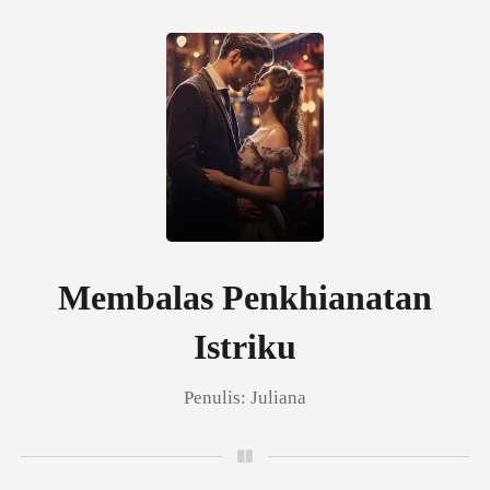
0
Pengisian Ulang
Riwayat Membaca
Membalas Penkhianatan
Istriku
Keluar
Penulis:
Juliana
Unduh Aplikasi