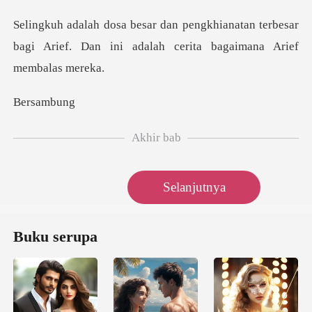
natan terbesar
bagi Arief. Dan ini adala
sam
Akhir bab
Selanjutnya
Buku serupa