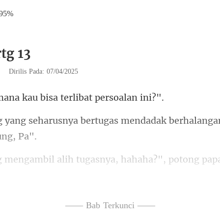
.95%
tg 13
|
Dirilis Pada: 07/04/2025
a kau bisa terlib
rtugas mendadak berhalangan.
h tugasnya, hahaha?", poton
iwa larinya calon pengan
—— Bab Terkunci ——