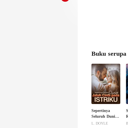
Buku serupa
Sepertinya
Seluruh Dunia
Jatuh Cinta
L. DOYLE
B
pada Istriku