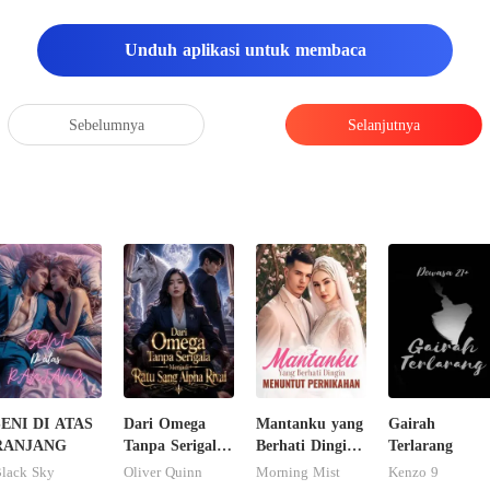
Unduh aplikasi untuk membaca
Sebelumnya
Selanjutnya
SENI DI ATAS
Dari Omega
Mantanku yang
Gairah
RANJANG
Tanpa Serigala
Berhati Dingin
Terlarang
Menjadi Ratu
Menuntut
lack Sky
Oliver Quinn
Morning Mist
Kenzo 9
Sang Alpha
Pernikahan