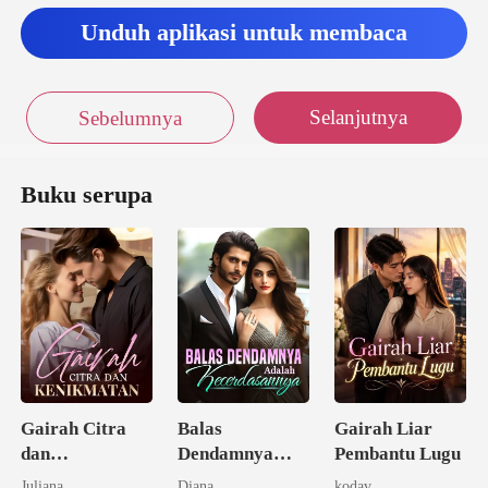
kelas bawah dan tidak be
Unduh aplikasi untuk membaca
Selanjutnya
Sebelumnya
Buku serupa
Gairah Citra
Balas
Gairah Liar
dan
Dendamnya
Pembantu Lugu
Kenikmatan
Adalah
Juliana
Diana
kodav