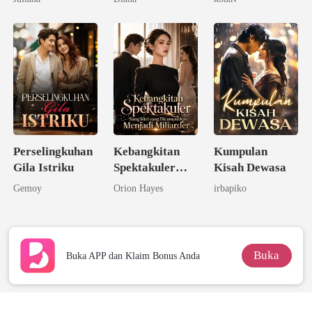
Kecerdasannya
Perselingkuhan
Kebangkitan
Kumpulan
Gila Istriku
Spektakuler
Kisah Dewasa
Sang Istri yang
Gemoy
Orion Hayes
irbapiko
Dicampakkan
Menjadi
Miliarder
Buka
Buka APP dan Klaim Bonus Anda