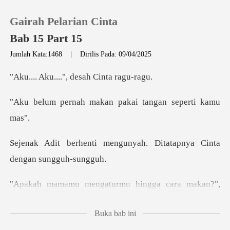
Gairah Pelarian Cinta
Bab 15 Part 15
Jumlah Kata:1468
|
Dirilis Pada: 09/04/2025
0
...", desah C
makan pakai tangan
Pengisian Ulang
Riwayat Membaca
ngunyah. Ditatapnya Cint
Keluar
turmu hingga cara ma
Unduh Aplikasi
Buka bab ini
ma dilakukan