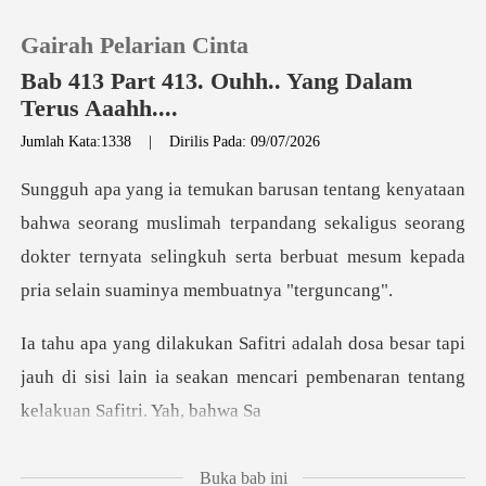
Gairah Pelarian Cinta
Bab 413 Part 413. Ouhh.. Yang Dalam
Terus Aaahh....
Jumlah Kata:1338
|
Dirilis Pada: 09/07/2026
0
Pengisian Ulang
muslimah terpandang sekaligus seorang
dokter ternyata selingkuh sert
Riwayat Membaca
esar tapi
Keluar
jauh di sisi lain ia seakan mencari pe
Unduh Aplikasi
Buka bab ini