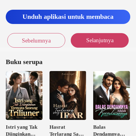
Unduh aplikasi untuk membaca
Selanjutnya
Sebelumnya
Buku serupa
Istri yang Tak
Hasrat
Balas
Diinginkan
Terlarang Sang
Dendamnya