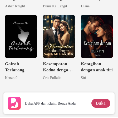
Ternyata
Ipar
Adalah
Asher Knight
Bumi Ke Langit
Diana
Seorang
Kecerdasannya
Triliuner
Gairah
Kesempatan
Ketagihan
Terlarang
Kedua dengan
dengan anak tiri
Sang Miliarder
Kenzo 9
Cris Pollalis
Siti
Buka
Buka APP dan Klaim Bonus Anda