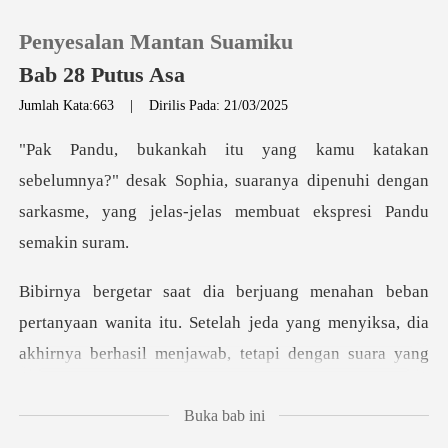
Penyesalan Mantan Suamiku
Bab 28 Putus Asa
Jumlah Kata:663
|
Dirilis Pada: 21/03/2025
0
?" desak Sophia, suaranya dipenuhi dengan
Pengisian Ulang
sarkasme, y
Riwayat Membaca
Keluar
anita itu. Setelah jeda yang menyiksa, dia
akhirnya berhasil m
Unduh Aplikasi
Buka bab ini