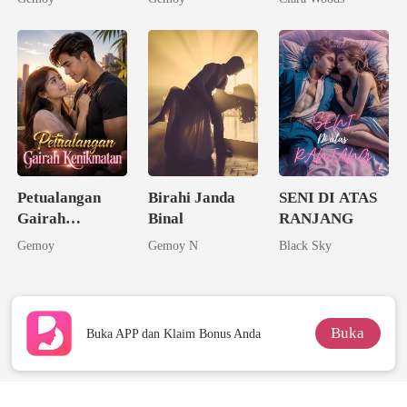
Kedua Sang
Miliarder
Petualangan
Birahi Janda
SENI DI ATAS
Gairah
Binal
RANJANG
Kenikmatan
Gemoy
Gemoy N
Black Sky
Buka
Buka APP dan Klaim Bonus Anda