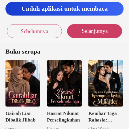
Unduh aplikasi untuk membaca
Selanjutnya
Sebelumnya
Buku serupa
Gairah Liar
Hasrat Nikmat
Kembar Tiga
Dibalik Jilbab
Perselingkuhan
Rahasia:
Kesempatan
Gemoy
Gemoy
Clara Woods