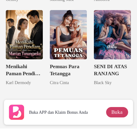
Pernikahan
Menikahi
Pemuas Para
SENI DI ATAS
Paman Pendiam
Tetangga
RANJANG
dari Mantan
Karl Dermody
Citra Cinta
Black Sky
Tunanganku
Buka
Buka APP dan Klaim Bonus Anda