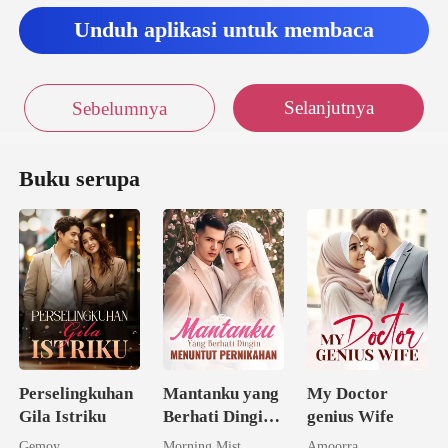
Unduh aplikasi untuk membaca
Selanjutnya
Sebelumnya
Buku serupa
Perselingkuhan
Mantanku yang
My Doctor
Gila Istriku
Berhati Dingin
genius Wife
Menuntut
Gemoy
Morning Mist
Amoorra