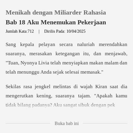
Menikah dengan Miliarder Rahasia
Bab 18 Aku Menemukan Pekerjaan
Jumlah Kata:712
|
Dirilis Pada: 10/04/2025
0
kan ketegangan itu, dan menjawab,
Pengisian Ulang
"Tuan, Nyonya Livia telah meny
Riwayat Membaca
dia
Keluar
mengerutkan kening, suaranya tajam. "Apakah ka
Unduh Aplikasi
Buka bab ini