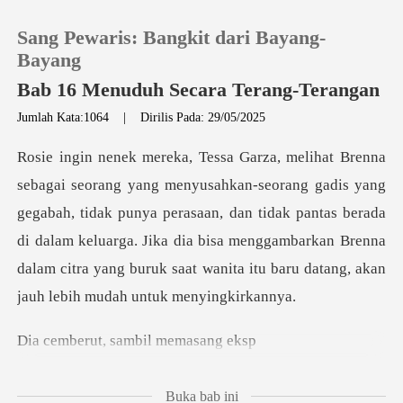
Sang Pewaris: Bangkit dari Bayang-
Bayang
Bab 16 Menuduh Secara Terang-Terangan
Jumlah Kata:1064
|
Dirilis Pada: 29/05/2025
0
Pengisian Ulang
g
gegabah, tidak punya perasaan, dan tidak pantas berada
Riwayat Membaca
di dalam keluarga. Jika dia bisa menggambarkan
Keluar
t, sambil m
Unduh Aplikasi
Buka bab ini