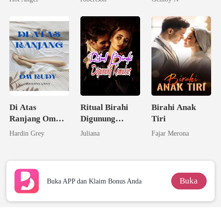
Di Atas
Ritual Birahi
Birahi Anak
Ranjang Om
Digunung
Tiri
Rudy
Keramat
Hardin Grey
Juliana
Fajar Merona
Buka
Buka APP dan Klaim Bonus Anda