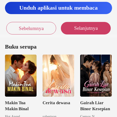
Unduh aplikasi untuk membaca
Selanjutnya
Sebelumnya
Buku serupa
Makin Tua
Cerita dewasa
Gairah Liar
Makin Binal
Binor Kesepian
Hot Angel
robertson
Gemoy N