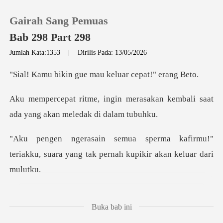
Gairah Sang Pemuas
Bab 298 Part 298
Jumlah Kata:1353
|
Dirilis Pada: 13/05/2026
0
gue mau keluar c
erasakan kembali saat
Pengisian Ulang
ada yang
Riwayat Membaca
afirmu!"
teriakku, suara yang tak pe
Keluar
Unduh Aplikasi
emek aku dan
Buka bab ini
menyemprotkannya