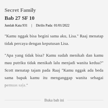
Secret Family
Bab 27 SF 10
Jumlah Kata:931
|
Dirilis Pada: 01/01/2022
0
ku, Lisa." Raaj menatap
tidak
Pengisian Ulang
ikah lalu menjadi wanita kedua?"
Riwayat Membaca
Scott menatap tajam pada Raaj "Kamu ng
Keluar
Unduh Aplikasi
engan putri an
Buka bab ini