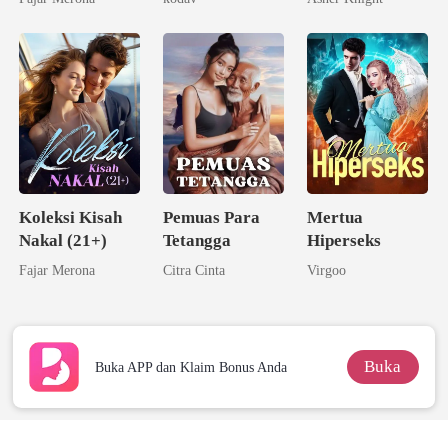
Seorang
Triliuner
Koleksi Kisah
Pemuas Para
Mertua
Nakal (21+)
Tetangga
Hiperseks
Fajar Merona
Citra Cinta
Virgoo
Buka
Buka APP dan Klaim Bonus Anda