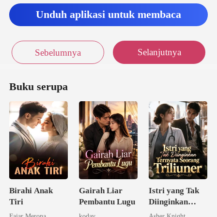
Unduh aplikasi untuk membaca
Selanjutnya
Sebelumnya
Buku serupa
Birahi Anak
Gairah Liar
Istri yang Tak
Tiri
Pembantu Lugu
Diinginkan
Ternyata
Fajar Merona
kodav
Asher Knight