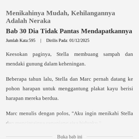
Menikahinya Mudah, Kehilangannya
Adalah Neraka
Bab 30 Dia Tidak Pantas Mendapatkannya
Jumlah Kata:595
|
Dirilis Pada: 01/12/2025
0
embuang sampah dan
Pengisian Ulang
mendaki
h datang ke
Riwayat Membaca
pohon harapan untuk menggantun
Keluar
ingin menikahi Stella
Unduh Aplikasi
dan menc
Buka bab ini
u, Stella han