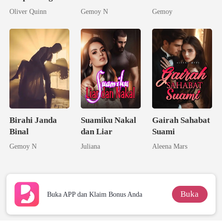
Menjadi Ratu
Kenikmatan
Oliver Quinn
Gemoy N
Gemoy
Sang Alpha
Rival
Birahi Janda
Suamiku Nakal
Gairah Sahabat
Binal
dan Liar
Suami
Gemoy N
Juliana
Aleena Mars
Buka
Buka APP dan Klaim Bonus Anda