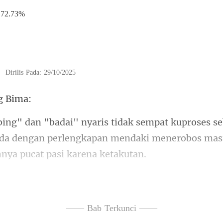
72.73%
|
Dirilis Pada: 29/10/2025
s
da dengan perlengkapan mendaki menerobos
juk kembali ke arah hujan d
—— Bab Terkunci ——
ledak dalam ke