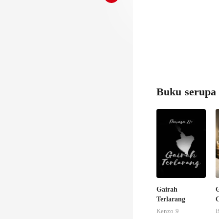
Buku serupa
Gairah
Terlarang
Kenzo 9
B