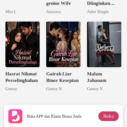
genius Wife
Diinginkan
Ternyata
Miss L
Amoorra
Asher Knight
Seorang
Triliuner
Hasrat Nikmat
Gairah Liar
Malam
Perselingkuhan
Binor Kesepian
Jahanam
Gemoy
Gemoy N
Gemoy N
Buka
Buka APP dan Klaim Bonus Anda