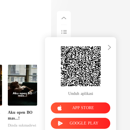
Unduh aplikasi
APP STORE
n
Aku open BO
mas...!
GOOGLE PLAY
Dinda sukmadewi