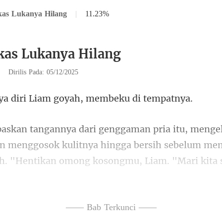
kas Lukanya Hilang
|
11.23%
kas Lukanya Hilang
|
Dirilis Pada: 05/12/2025
i Liam goyah, memb
an menggosok kulitnya hingga bersih sebelum m
h.
elajahinya, penye
—— Bab Terkunci ——