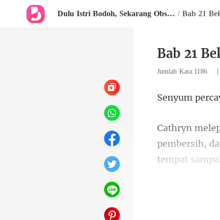
Dulu Istri Bodoh, Sekarang Obsesi Abadi
/
Bab 21 Be
Bab 21 Be
Jumlah Kata:1186
ih, d
tempat sampa