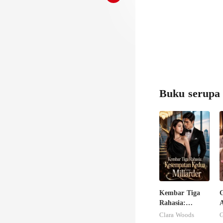
Buku serupa
Kembar Tiga
G
Rahasia:
Kesempatan
Clara Woods
Kedua Sang