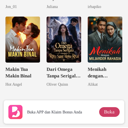
Membara
Jon_01
Juliana
irbapiko
Makin Tua
Dari Omega
Menikah
Makin Binal
Tanpa Serigala
dengan
Menjadi Ratu
Miliarder
Hot Angel
Oliver Quinn
Alikat
Sang Alpha
Rahasia
Rival
Buka
Buka APP dan Klaim Bonus Anda