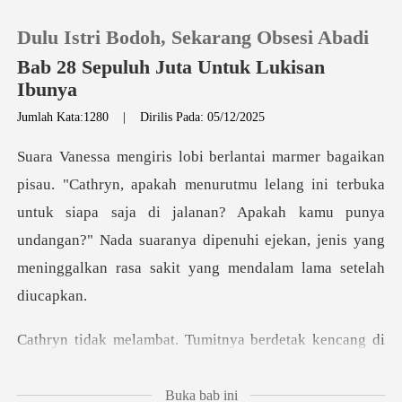
Dulu Istri Bodoh, Sekarang Obsesi Abadi
Bab 28 Sepuluh Juta Untuk Lukisan
Ibunya
Jumlah Kata:1280
|
Dirilis Pada: 05/12/2025
0
Pengisian Ulang
elang ini terbuka
untuk siapa saja di jalanan? Apakah kamu punya
Riwayat Membaca
undangan?" Nada suaranya
Keluar
mitnya berdetak kencang di
Unduh Aplikasi
Buka bab ini