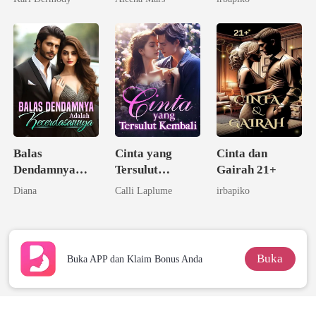
Tunanganku
Balas
Cinta yang
Cinta dan
Dendamnya
Tersulut
Gairah 21+
Adalah
Kembali
Diana
Calli Laplume
irbapiko
Kecerdasannya
Buka
Buka APP dan Klaim Bonus Anda