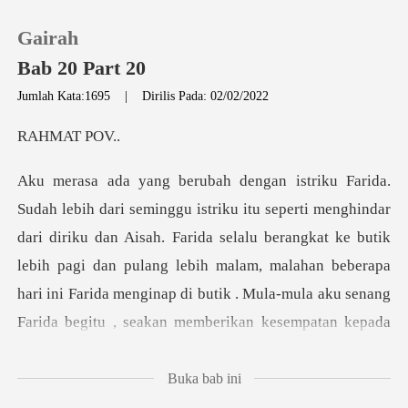
Gairah
Bab 20 Part 20
Jumlah Kata:1695
|
Dirilis Pada: 02/02/2022
0
AT P
Pengisian Ulang
diriku dan Aisah. Farida selalu berangkat ke butik
Riwayat Membaca
lebih pagi dan pulang lebih malam, malahan beberapa
Keluar
hari ini
Unduh Aplikasi
Buka bab ini