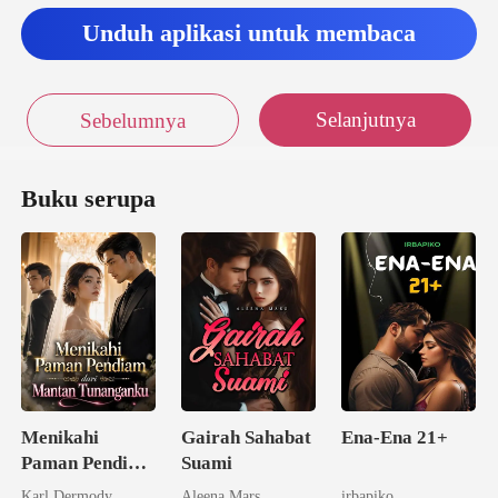
Unduh aplikasi untuk membaca
Selanjutnya
Sebelumnya
Buku serupa
Menikahi
Gairah Sahabat
Ena-Ena 21+
Paman Pendiam
Suami
dari Mantan
Karl Dermody
Aleena Mars
irbapiko