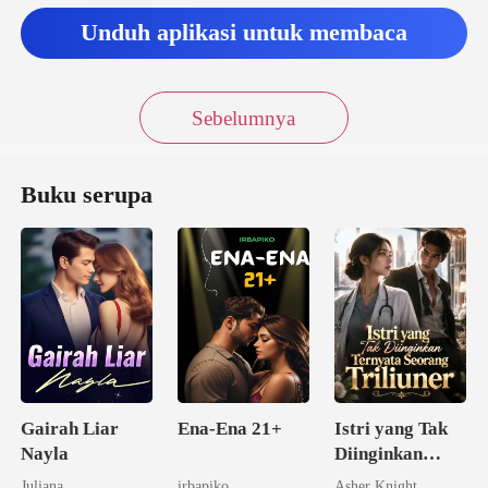
Unduh aplikasi untuk membaca
Sebelumnya
Buku serupa
Gairah Liar
Ena-Ena 21+
Istri yang Tak
Nayla
Diinginkan
Ternyata
Juliana
irbapiko
Asher Knight