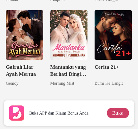
Seorang
Triliuner
Gairah Liar
Mantanku yang
Cerita 21+
Ayah Mertua
Berhati Dingin
Menuntut
Gemoy
Morning Mist
Bumi Ke Langit
Pernikahan
Buka
Buka APP dan Klaim Bonus Anda