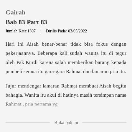
Gairah
Bab 83 Part 83
Jumlah Kata:1307
|
Dirilis Pada: 03/05/2022
0
pa kali sudah wanita itu di tegur
Pengisian Ulang
oleh Pak Kurdi karena salah memberika
Riwayat Membaca
begitu
Keluar
bahagia. Wanita itu akui di hatinya
Unduh Aplikasi
Buka bab ini