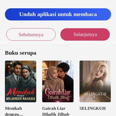
Unduh aplikasi untuk membaca
Selanjutnya
Sebelumnya
Buku serupa
Menikah
Gairah Liar
SELINGKUH
dengan
Dibalik Jilbab