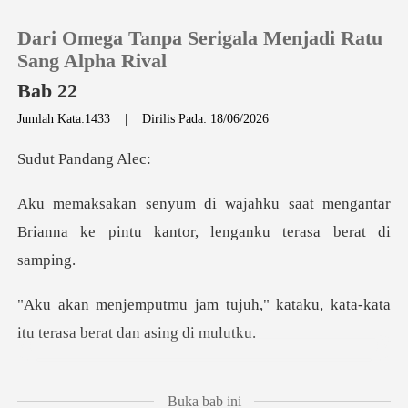
Dari Omega Tanpa Serigala Menjadi Ratu
Sang Alpha Rival
Bab 22
Jumlah Kata:1433
|
Dirilis Pada: 18/06/2026
0
Pandan
Pengisian Ulang
at mengantar
Brianna ke pintu kanto
Riwayat Membaca
Keluar
h," kataku, kata-kata
itu tera
Unduh Aplikasi
an terakhir
Buka bab ini
yang posesif di lenganku sebelu