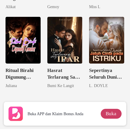
Miliarder
Alikat
Gemoy
Miss L
Rahasia
Ritual Birahi
Hasrat
Sepertinya
Digunung
Terlarang Sang
Seluruh Dunia
Keramat
Ipar
Jatuh Cinta
Juliana
Bumi Ke Langit
L. DOYLE
pada Istriku
Buka
Buka APP dan Klaim Bonus Anda