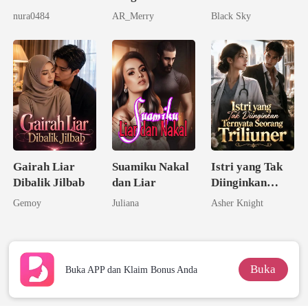
DEWASA 21+
nura0484
AR_Merry
Black Sky
Gairah Liar
Suamiku Nakal
Istri yang Tak
Dibalik Jilbab
dan Liar
Diinginkan
Ternyata
Gemoy
Juliana
Asher Knight
Seorang
Triliuner
Buka
Buka APP dan Klaim Bonus Anda