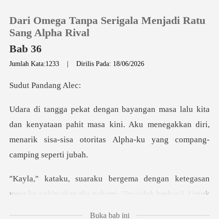
Dari Omega Tanpa Serigala Menjadi Ratu
Sang Alpha Rival
Bab 36
Jumlah Kata:1233
|
Dirilis Pada: 18/06/2026
0
Pandan
Pengisian Ulang
enyataan pahit masa kini. Aku menegakkan diri,
Riwayat Membaca
menarik sis
Keluar
ketegasan
Unduh Aplikasi
yang ku yakin akan dia pahami.
Buka bab ini