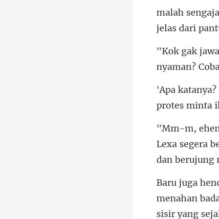
protes minta i
Lexa segera b
sir yang sej