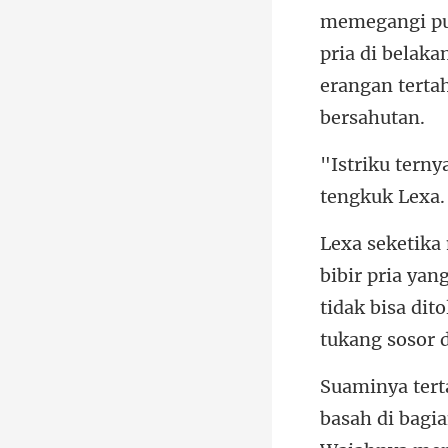
memegangi pu
pr
tidak bisa dit
i