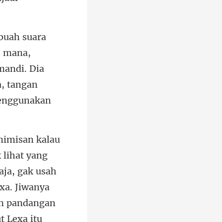
e mana,
mandi. Dia
aja, gak usah
exa. Jiwanya
an pandanga