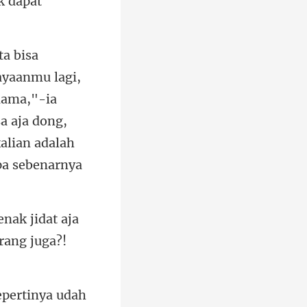
lama,"-ia
a aja dong,
enak jidat aja