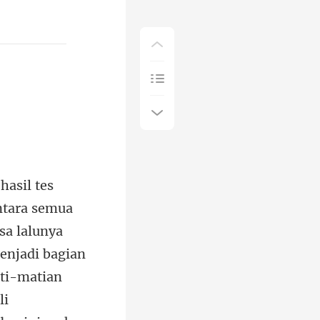
ati-matian
li