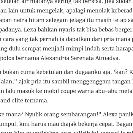
setelah air matanya kering tak bersisa. Jika suda
alan lain untuk mengelak, apalagi menolak keberad
apan netra hitam selegam jel
 jalan," ajak pria itu sambil menggenggam tangan
an lalu
umpul, kini harus mau diajak bekerja cepat. Bag