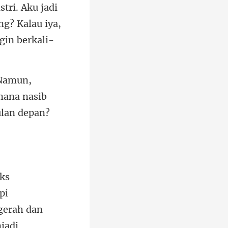
stri. Aku jadi
ang? Ka
mana nasib
pi