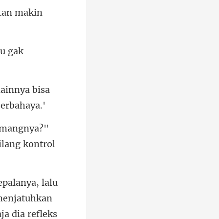
u g
lainnya bisa
nya?"
ja dia refleks