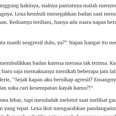
nggung kakinya, sialnya pantatnya malah menye
gresif dulu, ya?" Napas han
u saja memaksanya menikah beberapa jam lalu
olerir, "Sejak kapan
an yang tepat. Lexa ikut mengarahkan pandangann