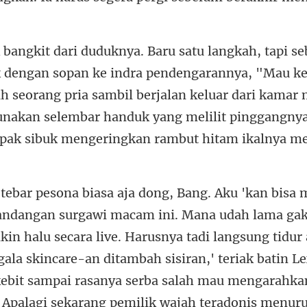
nya, "Mau k
h seorang pria sambil berjalan keluar dari kamar 
nakan selembar h
usnya tadi langsung tidur 
gala skincare-an ditambah sisiran,' teriak batin L
ebit sampai rasanya serba salah mau mengarahk