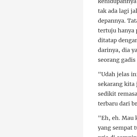
kehidupannya 
tak ada lagi j
depannya. Tat
ta
sedikit remas
empat t