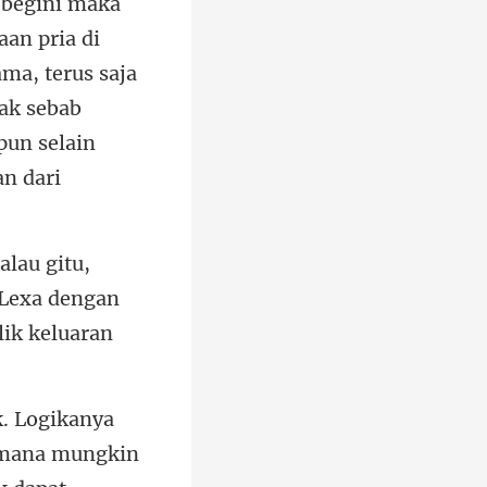
h begini maka
aan pria di
 Lexa dengan
aimana mungkin