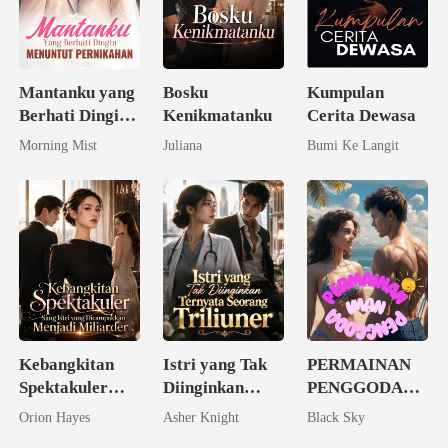
Mantanku yang
Bosku
Kumpulan
Berhati Dingin
Kenikmatanku
Cerita Dewasa
Menuntut
Morning Mist
Juliana
Bumi Ke Langit
Pernikahan
Kebangkitan
Istri yang Tak
PERMAINAN
Spektakuler
Diinginkan
PENGGODA
Sang Istri yang
Ternyata
IMAN
Orion Hayes
Asher Knight
Black Sky
Dicampakkan
Seorang