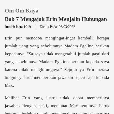
Om Om Kaya
Bab 7 Mengajak Erin Menjalin Hubungan
Jumlah Kata:1019
|
Dirilis Pada: 08/03/2022
0
Pengisian Ulang
anya. "Sa-saya tidak mengetahui jumlah pasti dari
yang sebelumnya Madam Egeline berikan kepada saya
Riwayat Membaca
kare
Keluar
Unduh Aplikasi
benarnya