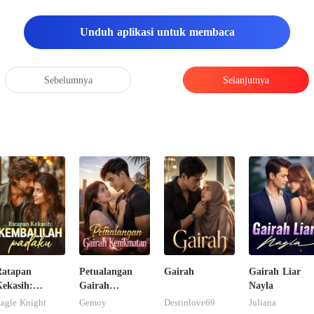
Unduh aplikasi untuk membaca
Sebelumnya
Selanjutnya
Ratapan
Petualangan
Gairah
Gairah Liar
ekasih:
Gairah
Nayla
embalilah
Kenikmatan
agle Knight
Gemoy
Destinlove69
Juliana
padaku