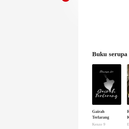
Buku serupa
Gairah
Terlarang
K
K
Kenzo 9
E