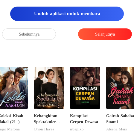
Unduh aplikasi untuk membaca
Sebelumnya
Selanjutnya
oleksi Kisah
Kebangkitan
Kompilasi
Gairah Sahaba
akal (21+)
Spektakuler
Cerpen Dewasa
Suami
Sang Istri yang
ajar Merona
Orion Hayes
irbapiko
Aleena Mars
Dicampakkan