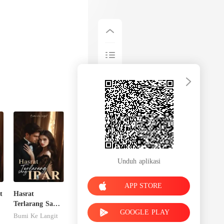
Unduh aplikasi
APP STORE
t
Hasrat
Terlarang Sang
GOOGLE PLAY
Ipar
Bumi Ke Langit