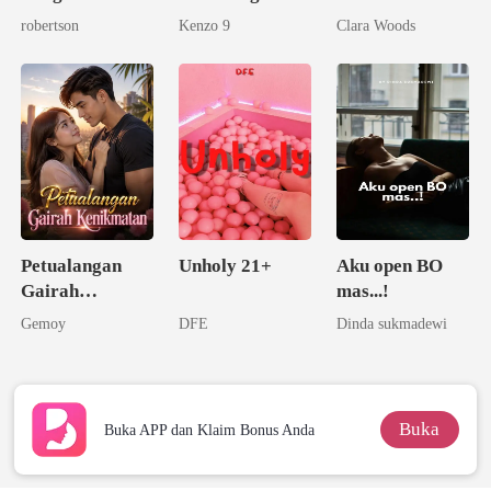
Kesempatan
robertson
Kenzo 9
Clara Woods
Kedua Sang
Miliarder
Petualangan
Unholy 21+
Aku open BO
Gairah
mas...!
Kenikmatan
Gemoy
DFE
Dinda sukmadewi
Buka
Buka APP dan Klaim Bonus Anda