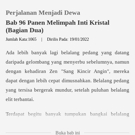
Perjalanan Menjadi Dewa
Bab 96 Panen Melimpah Inti Kristal
(Bagian Dua)
Jumlah Kata:1065
|
Dirilis Pada: 19/01/2022
0
Pengisian Ulang
ya, namun
dengan kehadiran Zen "Sang Kincir Angin", mereka
Riwayat Membaca
dapat dengan lebih cepat dimusna
Keluar
umpukan bangkai belalang
Unduh Aplikasi
Buka bab ini