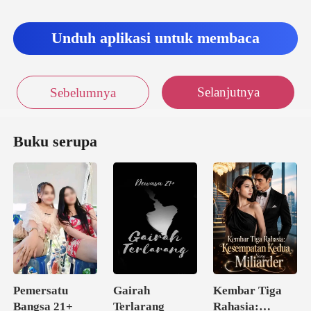
Unduh aplikasi untuk membaca
Selanjutnya
Sebelumnya
Buku serupa
Pemersatu
Gairah
Kembar Tiga
Bangsa 21+
Terlarang
Rahasia: